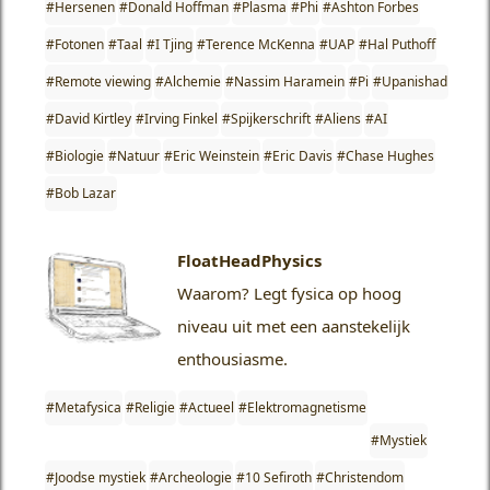
#Hersenen
#Donald Hoffman
#Plasma
#Phi
#Ashton Forbes
#Fotonen
#Taal
#I Tjing
#Terence McKenna
#UAP
#Hal Puthoff
#Remote viewing
#Alchemie
#Nassim Haramein
#Pi
#Upanishad
#David Kirtley
#Irving Finkel
#Spijkerschrift
#Aliens
#AI
#Biologie
#Natuur
#Eric Weinstein
#Eric Davis
#Chase Hughes
#Bob Lazar
FloatHeadPhysics
Waarom?
Legt fysica op hoog
niveau uit met een aanstekelijk
enthousiasme.
#Metafysica
#Religie
#Actueel
#Elektromagnetisme
#Mystiek
#Joodse mystiek
#Archeologie
#10 Sefiroth
#Christendom