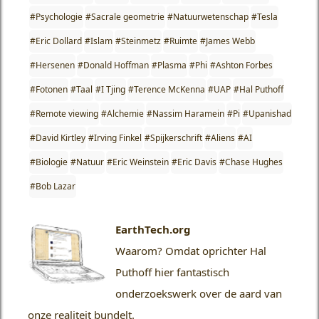
#Psychologie
#Sacrale geometrie
#Natuurwetenschap
#Tesla
#Eric Dollard
#Islam
#Steinmetz
#Ruimte
#James Webb
#Hersenen
#Donald Hoffman
#Plasma
#Phi
#Ashton Forbes
#Fotonen
#Taal
#I Tjing
#Terence McKenna
#UAP
#Hal Puthoff
#Remote viewing
#Alchemie
#Nassim Haramein
#Pi
#Upanishad
#David Kirtley
#Irving Finkel
#Spijkerschrift
#Aliens
#AI
#Biologie
#Natuur
#Eric Weinstein
#Eric Davis
#Chase Hughes
#Bob Lazar
EarthTech.org
Waarom?
Omdat oprichter Hal
Puthoff hier fantastisch
onderzoekswerk over de aard van
onze realiteit bundelt.