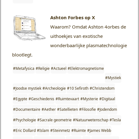
Ashton Forbes op X
Waarom?
Omdat Ashton 4orbes de
uithoekjes van exotische
wonderbaarlijke plasmatechnologie
blootlegt.
#Metafysica
#Religie
#Actueel
#Elektromagnetisme
#Mystiek
#Joodse mystiek
#Archeologie
#10 Sefiroth
#Christendom
#Egypte
#Geschiedenis
#Ruimtevaart
#Mysterie
#Digitaal
#Documentaire
#Aether
#Satellieten
#Filosofie
#Jodendom
#Psychologie
#Sacrale geometrie
#Natuurwetenschap
#Tesla
#Eric Dollard
#Islam
#Steinmetz
#Ruimte
#James Webb