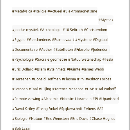
#Metafysica
#Religie
#Actueel
#Elektromagnetisme
#Mystiek
#Joodse mystiek
#Archeologie
#10 Sefiroth
#Christendom
#Egypte
#Geschiedenis
#Ruimtevaart
#Mysterie
#Digitaal
#Documentaire
#Aether
#Satellieten
#Filosofie
#Jodendom
#Psychologie
#Sacrale geometrie
#Natuurwetenschap
#Tesla
#Eric Dollard
#Islam
#Steinmetz
#Ruimte
#James Webb
#Hersenen
#Donald Hoffman
#Plasma
#Phi
#Ashton Forbes
#Fotonen
#Taal
#I Tjing
#Terence McKenna
#UAP
#Hal Puthoff
#Remote viewing
#Alchemie
#Nassim Haramein
#Pi
#Upanishad
#David Kirtley
#Irving Finkel
#Spijkerschrift
#Aliens
#AI
#Biologie
#Natuur
#Eric Weinstein
#Eric Davis
#Chase Hughes
#Bob Lazar