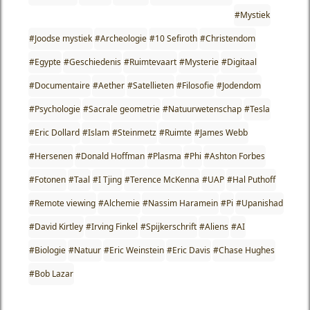
#Mystiek
#Joodse mystiek
#Archeologie
#10 Sefiroth
#Christendom
#Egypte
#Geschiedenis
#Ruimtevaart
#Mysterie
#Digitaal
#Documentaire
#Aether
#Satellieten
#Filosofie
#Jodendom
#Psychologie
#Sacrale geometrie
#Natuurwetenschap
#Tesla
#Eric Dollard
#Islam
#Steinmetz
#Ruimte
#James Webb
#Hersenen
#Donald Hoffman
#Plasma
#Phi
#Ashton Forbes
#Fotonen
#Taal
#I Tjing
#Terence McKenna
#UAP
#Hal Puthoff
#Remote viewing
#Alchemie
#Nassim Haramein
#Pi
#Upanishad
#David Kirtley
#Irving Finkel
#Spijkerschrift
#Aliens
#AI
#Biologie
#Natuur
#Eric Weinstein
#Eric Davis
#Chase Hughes
#Bob Lazar