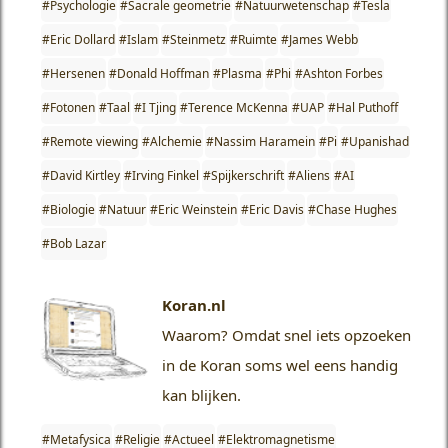
#Psychologie
#Sacrale geometrie
#Natuurwetenschap
#Tesla
#Eric Dollard
#Islam
#Steinmetz
#Ruimte
#James Webb
#Hersenen
#Donald Hoffman
#Plasma
#Phi
#Ashton Forbes
#Fotonen
#Taal
#I Tjing
#Terence McKenna
#UAP
#Hal Puthoff
#Remote viewing
#Alchemie
#Nassim Haramein
#Pi
#Upanishad
#David Kirtley
#Irving Finkel
#Spijkerschrift
#Aliens
#AI
#Biologie
#Natuur
#Eric Weinstein
#Eric Davis
#Chase Hughes
#Bob Lazar
Koran.nl
Waarom?
Omdat snel iets opzoeken
in de Koran soms wel eens handig
kan blijken.
#Metafysica
#Religie
#Actueel
#Elektromagnetisme