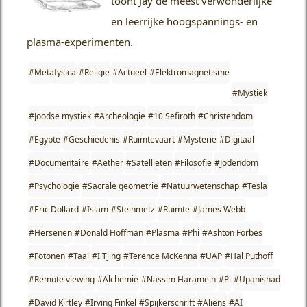
toont Jay de meest verwonderlijke
en leerrijke hoogspannings- en
plasma-experimenten.
#Metafysica
#Religie
#Actueel
#Elektromagnetisme
#Mystiek
#Joodse mystiek
#Archeologie
#10 Sefiroth
#Christendom
#Egypte
#Geschiedenis
#Ruimtevaart
#Mysterie
#Digitaal
#Documentaire
#Aether
#Satellieten
#Filosofie
#Jodendom
#Psychologie
#Sacrale geometrie
#Natuurwetenschap
#Tesla
#Eric Dollard
#Islam
#Steinmetz
#Ruimte
#James Webb
#Hersenen
#Donald Hoffman
#Plasma
#Phi
#Ashton Forbes
#Fotonen
#Taal
#I Tjing
#Terence McKenna
#UAP
#Hal Puthoff
#Remote viewing
#Alchemie
#Nassim Haramein
#Pi
#Upanishad
#David Kirtley
#Irving Finkel
#Spijkerschrift
#Aliens
#AI