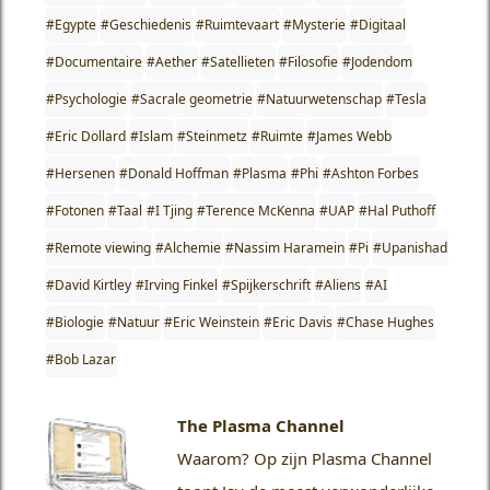
#Egypte
#Geschiedenis
#Ruimtevaart
#Mysterie
#Digitaal
#Documentaire
#Aether
#Satellieten
#Filosofie
#Jodendom
#Psychologie
#Sacrale geometrie
#Natuurwetenschap
#Tesla
#Eric Dollard
#Islam
#Steinmetz
#Ruimte
#James Webb
#Hersenen
#Donald Hoffman
#Plasma
#Phi
#Ashton Forbes
#Fotonen
#Taal
#I Tjing
#Terence McKenna
#UAP
#Hal Puthoff
#Remote viewing
#Alchemie
#Nassim Haramein
#Pi
#Upanishad
#David Kirtley
#Irving Finkel
#Spijkerschrift
#Aliens
#AI
#Biologie
#Natuur
#Eric Weinstein
#Eric Davis
#Chase Hughes
#Bob Lazar
The Plasma Channel
Waarom?
Op zijn Plasma Channel