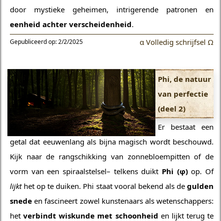
door mystieke geheimen, intrigerende patronen en
eenheid achter verscheidenheid
.
α Volledig schrijfsel Ω
Gepubliceerd op: 2/2/2025
Phi, de natuur
van perfectie
(deel 2)
Er bestaat een
getal dat eeuwenlang als bijna magisch wordt beschouwd.
Kijk naar de rangschikking van zonnebloempitten of de
vorm van een spiraalstelsel– telkens duikt
Phi (φ)
op. Of
lijkt
het op te duiken. Phi staat vooral bekend als de
gulden
snede
en fascineert zowel kunstenaars als wetenschappers:
het
verbindt wiskunde met schoonheid
en lijkt terug te