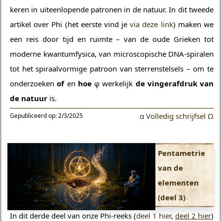
keren in uiteenlopende patronen in de natuur. In dit tweede
artikel over Phi (het eerste vind je
via deze link
) maken we
een reis door tijd en ruimte – van de oude Grieken tot
moderne kwantumfysica, van microscopische DNA-spiralen
tot het spiraalvormige patroon van sterrenstelsels – om te
onderzoeken
of
en
hoe
φ werkelijk
de vingerafdruk van
de natuur
is.
α Volledig schrijfsel Ω
Gepubliceerd op: 2/3/2025
Pentametrie
van de
elementen
(deel 3)
In dit derde deel van onze Phi-reeks (
deel 1 hier
,
deel 2 hier
)