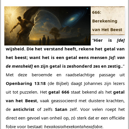
666:
Berekening
van Het Beest
“
Hier is
[de]
wijsheid. Die het verstand heeft, rekene het getal van
het beest;
want het is een getal eens mensen
[of: van
de mensheid]
en zijn getal is zeshonderd zes en zestig.
.”
Met deze beroemde en raadselachtige passage uit
Openbaring 13:18
(de Bijbel) daagt Johannes zijn lezers
uit tot puzzelen. Het
getal 666
staat bekend als het
getal
van het Beest
, vaak geassocieerd met duistere krachten,
de
antichrist
of zelfs
Satan
zelf. Voor velen roept het
direct een gevoel van onheil op, zó sterk dat er een officiële
fobie voor bestaat:
hexakosioihexekontahexafobie
.