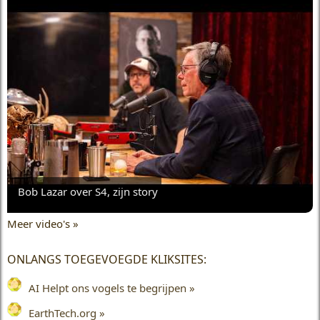
Bob Lazar over S4, zijn story
Meer video's »
ONLANGS TOEGEVOEGDE KLIKSITES:
AI Helpt ons vogels te begrijpen »
EarthTech.org »