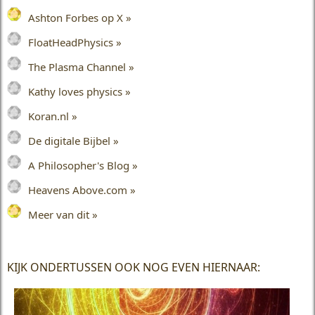
Ashton Forbes op X »
FloatHeadPhysics »
The Plasma Channel »
Kathy loves physics »
Koran.nl »
De digitale Bijbel »
A Philosopher's Blog »
Heavens Above.com »
Meer van dit »
KIJK ONDERTUSSEN OOK NOG EVEN HIERNAAR: