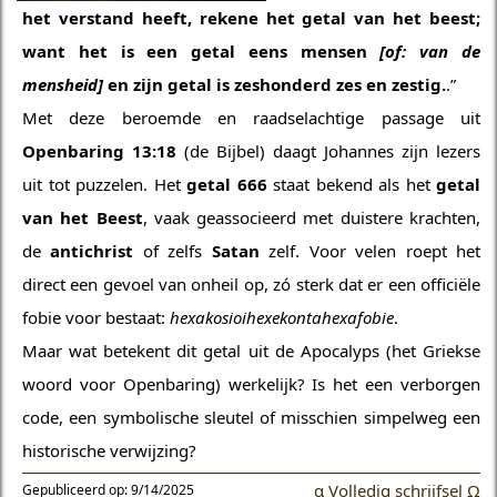
het verstand heeft, rekene het getal van het beest;
want het is een getal eens mensen
[of: van de
mensheid]
en zijn getal is zeshonderd zes en zestig.
.”
Met deze beroemde en raadselachtige passage uit
Openbaring 13:18
(de Bijbel) daagt Johannes zijn lezers
uit tot puzzelen. Het
getal 666
staat bekend als het
getal
van het Beest
, vaak geassocieerd met duistere krachten,
de
antichrist
of zelfs
Satan
zelf. Voor velen roept het
direct een gevoel van onheil op, zó sterk dat er een officiële
fobie voor bestaat:
hexakosioihexekontahexafobie
.
Maar wat betekent dit getal uit de Apocalyps (het Griekse
woord voor Openbaring) werkelijk?
Is het een verborgen
code, een symbolische sleutel of misschien simpelweg een
historische verwijzing?
α Volledig schrijfsel Ω
Gepubliceerd op: 9/14/2025