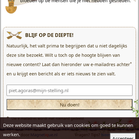
bloeden op de mensen die je niet hebben gesneden.
BLIJF OP DE DIEPTE!
Natuurlijk, het valt prima te begrijpen dat u niet dagelijks
deze site bezoekt. Wilt u toch op de hoogte blijven van
*
nieuwe content? Laat dan hieronder uw e-mailadres achter
en u krijgt een bericht als er iets nieuws te zien valt.
*
Uw e-mailadres wordt met niemand gedeeld.
Deze website maakt gebruik van cookies om goed te kunnen
werken.
Website door
Magnet
iq
ue.nl
Vragen? Tips?
Neem contact op!
Accepteer